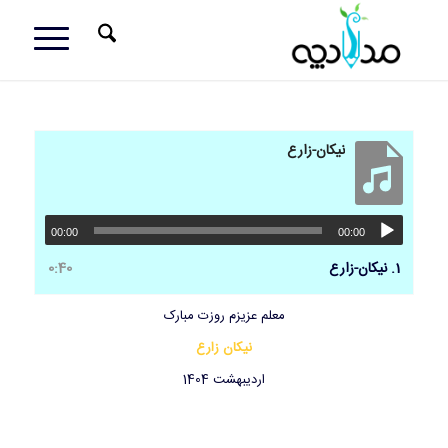
نیکان-زارع
00:00
00:00
1.
نیکان-زارع
0:40
معلم عزیزم روزت مبارک
نیکان زارع
اردیبهشت 1404